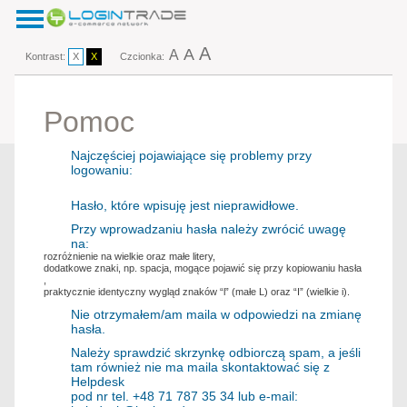
A
A
A
Kontrast:
X
X
Czcionka:
Pomoc
Najczęściej pojawiające się problemy przy
logowaniu:
Hasło, które wpisuję jest nieprawidłowe.
Przy wprowadzaniu hasła należy zwrócić uwagę
na:
rozróżnienie na wielkie oraz małe litery,
dodatkowe znaki, np. spacja, mogące pojawić się przy kopiowaniu hasła
,
praktycznie identyczny wygląd znaków “l” (małe L) oraz “I” (wielkie i).
Nie otrzymałem/am maila w odpowiedzi na zmianę
hasła.
Należy sprawdzić skrzynkę odbiorczą spam, a jeśli
tam również nie ma maila skontaktować się z
Helpdesk
pod nr tel. +48 71 787 35 34 lub e-mail: